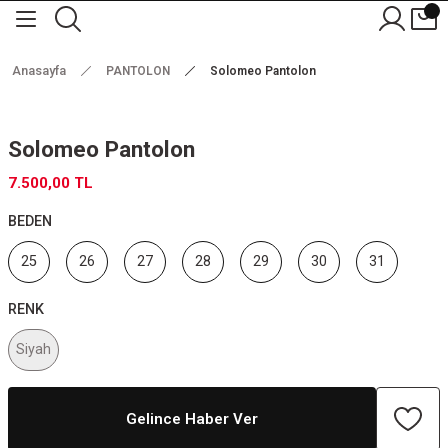
Anasayfa
PANTOLON
Solomeo Pantolon
Solomeo Pantolon
7.500,00 TL
BEDEN
25
26
27
28
29
30
31
RENK
Siyah
Gelince Haber Ver