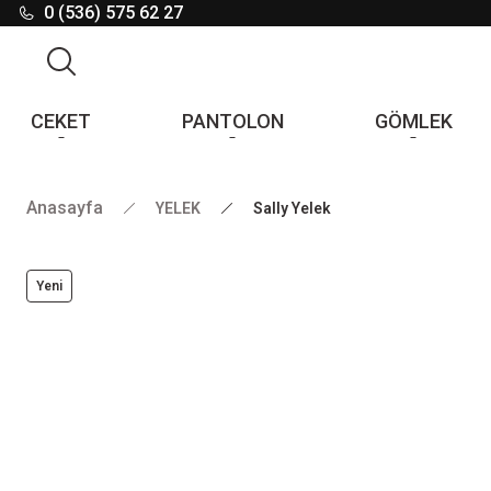
0 (536) 575 62 27
CEKET
PANTOLON
GÖMLEK
Anasayfa
YELEK
Sally Yelek
Yeni