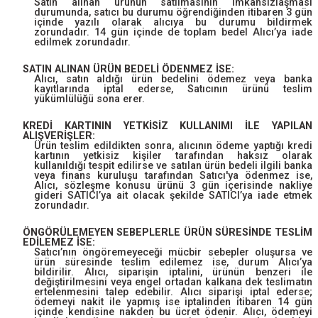
Satın alınan ürünün satılmasının imkansızlaşması
durumunda, satıcı bu durumu öğrendiğinden itibaren 3 gün
içinde yazılı olarak alıcıya bu durumu bildirmek
zorundadır. 14 gün içinde de toplam bedel Alıcı’ya iade
edilmek zorundadır.
SATIN ALINAN ÜRÜN BEDELİ ÖDENMEZ İSE:
Alıcı, satın aldığı ürün bedelini ödemez veya banka
kayıtlarında iptal ederse, Satıcının ürünü teslim
yükümlülüğü sona erer.
KREDİ KARTININ YETKİSİZ KULLANIMI İLE YAPILAN
ALIŞVERİŞLER:
Ürün teslim edildikten sonra, alıcının ödeme yaptığı kredi
kartının yetkisiz kişiler tarafından haksız olarak
kullanıldığı tespit edilirse ve satılan ürün bedeli ilgili banka
veya finans kuruluşu tarafından Satıcı'ya ödenmez ise,
Alıcı, sözleşme konusu ürünü 3 gün içerisinde nakliye
gideri SATICI’ya ait olacak şekilde SATICI’ya iade etmek
zorundadır.
ÖNGÖRÜLEMEYEN SEBEPLERLE ÜRÜN SÜRESİNDE TESLİM
EDİLEMEZ İSE:
Satıcı’nın öngöremeyeceği mücbir sebepler oluşursa ve
ürün süresinde teslim edilemez ise, durum Alıcı’ya
bildirilir. Alıcı, siparişin iptalini, ürünün benzeri ile
değiştirilmesini veya engel ortadan kalkana dek teslimatın
ertelenmesini talep edebilir. Alıcı siparişi iptal ederse;
ödemeyi nakit ile yapmış ise iptalinden itibaren 14 gün
içinde kendisine nakden bu ücret ödenir. Alıcı, ödemeyi