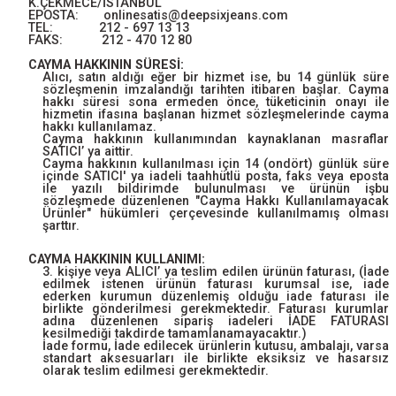
K.ÇEKMECE/İSTANBUL
EPOSTA: onlinesatis@deepsixjeans.com
TEL: 212 - 697 13 13
FAKS: 212 - 470 12 80
CAYMA HAKKININ SÜRESİ:
Alıcı, satın aldığı eğer bir hizmet ise, bu 14 günlük süre
sözleşmenin imzalandığı tarihten itibaren başlar. Cayma
hakkı süresi sona ermeden önce, tüketicinin onayı ile
hizmetin ifasına başlanan hizmet sözleşmelerinde cayma
hakkı kullanılamaz.
Cayma hakkının kullanımından kaynaklanan masraflar
SATICI’ ya aittir.
Cayma hakkının kullanılması için 14 (ondört) günlük süre
içinde SATICI' ya iadeli taahhütlü posta, faks veya eposta
ile yazılı bildirimde bulunulması ve ürünün işbu
sözleşmede düzenlenen "Cayma Hakkı Kullanılamayacak
Ürünler" hükümleri çerçevesinde kullanılmamış olması
şarttır.
CAYMA HAKKININ KULLANIMI:
3. kişiye veya ALICI’ ya teslim edilen ürünün faturası, (İade
edilmek istenen ürünün faturası kurumsal ise, iade
ederken kurumun düzenlemiş olduğu iade faturası ile
birlikte gönderilmesi gerekmektedir. Faturası kurumlar
adına düzenlenen sipariş iadeleri İADE FATURASI
kesilmediği takdirde tamamlanamayacaktır.)
İade formu, İade edilecek ürünlerin kutusu, ambalajı, varsa
standart aksesuarları ile birlikte eksiksiz ve hasarsız
olarak teslim edilmesi gerekmektedir.