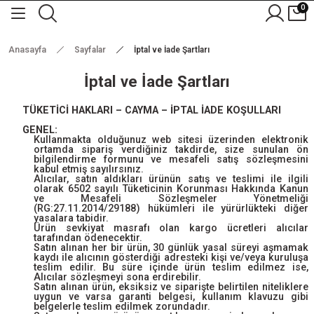
0
Anasayfa
Sayfalar
İptal ve İade Şartları
İptal ve İade Şartları
TÜKETİCİ HAKLARI – CAYMA – İPTAL İADE KOŞULLARI
GENEL:
Kullanmakta olduğunuz web sitesi üzerinden elektronik
ortamda sipariş verdiğiniz takdirde, size sunulan ön
bilgilendirme formunu ve mesafeli satış sözleşmesini
kabul etmiş sayılırsınız.
Alıcılar, satın aldıkları ürünün satış ve teslimi ile ilgili
olarak 6502 sayılı Tüketicinin Korunması Hakkında Kanun
ve Mesafeli Sözleşmeler Yönetmeliği
(RG:27.11.2014/29188) hükümleri ile yürürlükteki diğer
yasalara tabidir.
Ürün sevkiyat masrafı olan kargo ücretleri alıcılar
tarafından ödenecektir.
Satın alınan her bir ürün, 30 günlük yasal süreyi aşmamak
kaydı ile alıcının gösterdiği adresteki kişi ve/veya kuruluşa
teslim edilir. Bu süre içinde ürün teslim edilmez ise,
Alıcılar sözleşmeyi sona erdirebilir.
Satın alınan ürün, eksiksiz ve siparişte belirtilen niteliklere
uygun ve varsa garanti belgesi, kullanım klavuzu gibi
belgelerle teslim edilmek zorundadır.