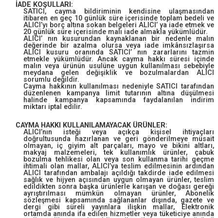
İADE KOŞULLARI:
SATICI, cayma bildiriminin kendisine ulaşmasından
itibaren en geç 10 günlük süre içerisinde toplam bedeli ve
ALICI’yı borç altına sokan belgeleri ALICI’ ya iade etmek ve
20 günlük süre içerisinde malı iade almakla yükümlüdür.
ALICI’ nın kusurundan kaynaklanan bir nedenle malın
değerinde bir azalma olursa veya iade imkânsızlaşırsa
ALICI kusuru oranında SATICI’ nın zararlarını tazmin
etmekle yükümlüdür. Ancak cayma hakkı süresi içinde
malın veya ürünün usulüne uygun kullanılması sebebiyle
meydana gelen değişiklik ve bozulmalardan ALICI
sorumlu değildir.
Cayma hakkının kullanılması nedeniyle SATICI tarafından
düzenlenen kampanya limit tutarının altına düşülmesi
halinde kampanya kapsamında faydalanılan indirim
miktarı iptal edilir.
CAYMA HAKKI KULLANILAMAYACAK ÜRÜNLER:
ALICI’nın isteği veya açıkça kişisel ihtiyaçları
doğrultusunda hazırlanan ve geri gönderilmeye müsait
olmayan, iç giyim alt parçaları, mayo ve bikini altları,
makyaj malzemeleri, tek kullanımlık ürünler, çabuk
bozulma tehlikesi olan veya son kullanma tarihi geçme
ihtimali olan mallar, ALICI’ya teslim edilmesinin ardından
ALICI tarafından ambalajı açıldığı takdirde iade edilmesi
sağlık ve hijyen açısından uygun olmayan ürünler, teslim
edildikten sonra başka ürünlerle karışan ve doğası gereği
ayrıştırılması mümkün olmayan ürünler, Abonelik
sözleşmesi kapsamında sağlananlar dışında, gazete ve
dergi gibi süreli yayınlara ilişkin mallar, Elektronik
ortamda anında ifa edilen hizmetler veya tüketiciye anında