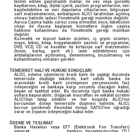
teslim edilen gayrimaddi mallar, ile ses veya görüntü
kayıtlarının, kitap, dijital içerik, yazılım programlarının, veri
kaydedebilme ve veri depolama cihazlarının, bilgisayar
sarf malzemelerinin, ambalajının ALICI tarafından açılmış
olması halinde iadesi Yönetmelik gereği mümkün değildir.
Ayrıca Cayma hakkı süresi sona ermeden önce, tüketicinin
onayı ile ifasına başlanan hizmetlere ilişkin cayma
hakkının kullanılması da Yönetmelik gereği mümkün
değildir.
Kozmetik ve kişisel bakım ürünleri, iç giyim ürünleri,
mayo, bikini, kitap, kopyalanabilir yazılım ve programlar,
DVD, VCD, CD ve kasetler ile kırtasiye sarf malzemeleri
(toner, kartuş, şerit vb.) iade edilebilmesi için
ambalajlarının açılmamış, denenmemiş, bozulmamış ve
kullanılmamış olmaları gerekir.
TEMERRÜT HALİ VE HUKUKİ SONUÇLARI
ALICI, ödeme işlemlerini kredi kartı ile yaptığı durumda
temerrüde düştüğü takdirde, kart sahibi banka ile
arasındaki kredi kartı sözleşmesi çerçevesinde faiz
ödeyeceğini ve bankaya karşı sorumlu olacağını kabul,
beyan ve taahhüt eder. Bu durumda ilgili banka hukuki
yollara başvurabilir; doğacak masrafları ve vekâlet ücretini
ALICI’dan talep edebilir ve her koşulda ALICI’nın
borcundan dolayı temerrüde düşmesi halinde, ALICI,
borcun gecikmeli ifasından dolayı SATICI’nın uğradığı
zarar ve ziyanını ödeyeceğini kabul eder.
ÖDEME VE TESLİMAT
Banka Havalesi veya EFT (Elektronik Fon Transferi)
yaparak, ............, ........., bankası hesaplarımızdan (TL)