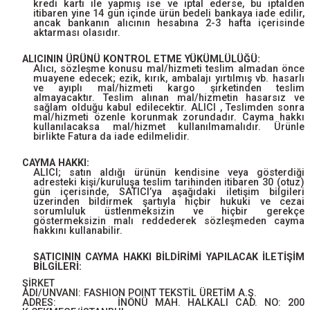
kredi kartı ile yapmış ise ve iptal ederse, bu iptalden
itibaren yine 14 gün içinde ürün bedeli bankaya iade edilir,
ancak bankanın alıcının hesabına 2-3 hafta içerisinde
aktarması olasıdır.
ALICININ ÜRÜNÜ KONTROL ETME YÜKÜMLÜLÜĞÜ:
Alıcı, sözleşme konusu mal/hizmeti teslim almadan önce
muayene edecek; ezik, kırık, ambalajı yırtılmış vb. hasarlı
ve ayıplı mal/hizmeti kargo şirketinden teslim
almayacaktır. Teslim alınan mal/hizmetin hasarsız ve
sağlam olduğu kabul edilecektir. ALICI , Teslimden sonra
mal/hizmeti özenle korunmak zorundadır. Cayma hakkı
kullanılacaksa mal/hizmet kullanılmamalıdır. Ürünle
birlikte Fatura da iade edilmelidir.
CAYMA HAKKI:
ALICI; satın aldığı ürünün kendisine veya gösterdiği
adresteki kişi/kuruluşa teslim tarihinden itibaren 30 (otuz)
gün içerisinde, SATICI’ya aşağıdaki iletişim bilgileri
üzerinden bildirmek şartıyla hiçbir hukuki ve cezai
sorumluluk üstlenmeksizin ve hiçbir gerekçe
göstermeksizin malı reddederek sözleşmeden cayma
hakkını kullanabilir.
SATICININ CAYMA HAKKI BİLDİRİMİ YAPILACAK İLETİŞİM
BİLGİLERİ:
ŞİRKET
ADI/UNVANI: FASHION POINT TEKSTİL ÜRETİM A.Ş.
ADRES: İNÖNÜ MAH. HALKALI CAD. NO: 200